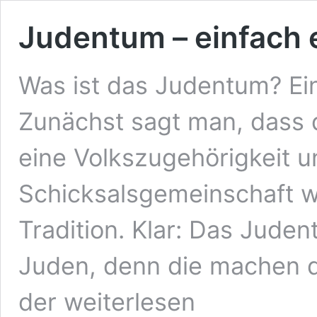
Judentum – einfach e
Was ist das Judentum? Ein
Zunächst sagt man, dass 
eine Volkszugehörigkeit un
Schicksalsgemeinschaft wi
Tradition. Klar: Das Juden
Juden, denn die machen d
Judentum
der
weiterlesen
–