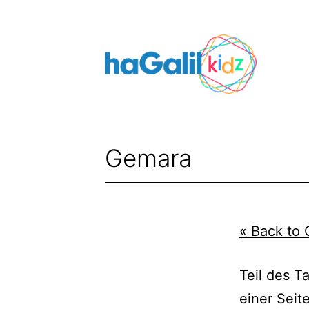
Zum
Inhalt
springen
Gemara
« Back to 
Teil des T
einer Seit